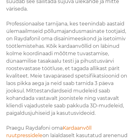
suudab see säilitada sujuva ülekande ja mitte
väriseda.
Professionaalse tarnijana, kes teenindab aastaid
ülemaailmseid põllumajandusmasinate tootjaid,
on Raydafonil oma disainimeeskond ja isetoimiv
töötlemistehas. Kõik kardaanvõllid on läbinud
kolme koordinaadi mõõtme tuvastamise,
dünaamilise tasakaalu testi ja pihustusvärvi
roostevastase töötluse, et tagada allikast pärit
kvaliteet. Meie tavapärased spetsifikatsioonid on
laos pikka aega ja neid saab tarnida 3 päeva
jooksul. Mittestandardseid mudeleid saab
kohandada vastavalt joonistele ning vastavalt
kliendi vajadustele saab pakkuda 3D-mudeleid,
paigaldusjuhiseid ja kasutusvideoid.
Praegu Raydafoni oma
Kardaanvõll
ruutpressidele
on laialdaselt kasutatud arenenud