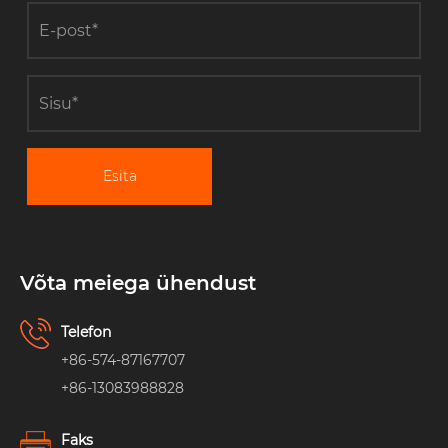
Esita
Võta meiega ühendust
Telefon
+86-574-87167707
+86-13083988828
Faks