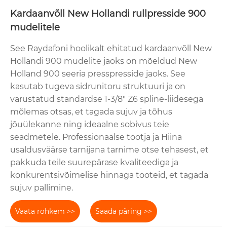
Kardaanvõll New Hollandi rullpresside 900
mudelitele
See Raydafoni hoolikalt ehitatud kardaanvõll New
Hollandi 900 mudelite jaoks on mõeldud New
Holland 900 seeria presspresside jaoks. See
kasutab tugeva sidrunitoru struktuuri ja on
varustatud standardse 1-3/8" Z6 spline-liidesega
mõlemas otsas, et tagada sujuv ja tõhus
jõuülekanne ning ideaalne sobivus teie
seadmetele. Professionaalse tootja ja Hiina
usaldusväärse tarnijana tarnime otse tehasest, et
pakkuda teile suurepärase kvaliteediga ja
konkurentsivõimelise hinnaga tooteid, et tagada
sujuv pallimine.
Vaata rohkem >>
Saada päring >>