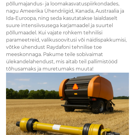
põllumajandus- ja loomakasvatuspiirkondades,
nagu Ameerika Ühendriigid, Kanada, Austraalia ja
Ida-Euroopa, ning seda kasutatakse laialdaselt
suure intensiivsusega karjamaadel ja suurtel
põllumaadel. Kui vajate rohkem tehnilisi
parameetreid, valikusoovitusi või näidispakkumisi,
võtke ühendust Raydafoni tehnilise toe
meeskonnaga. Pakume teile sobivaimat
ülekandelahendust, mis aitab teil pallimistööd
tõhusamaks ja muretumaks muuta!