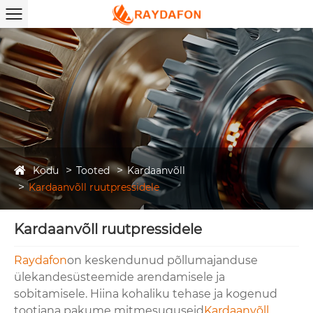
Kodu
Tooted
Kardaanvõll
Kardaanvõll ruutpressidele
Kardaanvõll ruutpressidele
Raydafon
on keskendunud põllumajanduse
ülekandesüsteemide arendamisele ja
sobitamisele. Hiina kohaliku tehase ja kogenud
tootjana pakume mitmesuguseid
Kardaanvõll