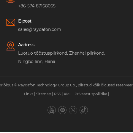
+86-574-87168065
E-post
sales@raydafon.com
Aadress
Luotuo tööstuspiirkond, Zhenhai piirkond,
Ningbo linn, Hiina
riõigus © Raydafon Technology Group Co., piiratud kõik õigused reserveer
Links
|
Sitemap
|
RSS
|
XML
|
Privaatsuspoliitika
|