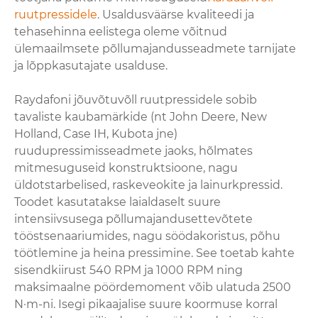
ruutpressidele
. Usaldusväärse kvaliteedi ja
tehasehinna eelistega oleme võitnud
ülemaailmsete põllumajandusseadmete tarnijate
ja lõppkasutajate usalduse.
Raydafoni jõuvõtuvõll ruutpressidele sobib
tavaliste kaubamärkide (nt John Deere, New
Holland, Case IH, Kubota jne)
ruudupressimisseadmete jaoks, hõlmates
mitmesuguseid konstruktsioone, nagu
üldotstarbelised, raskeveokite ja lainurkpressid.
Toodet kasutatakse laialdaselt suure
intensiivsusega põllumajandusettevõtete
tööstsenaariumides, nagu söödakoristus, põhu
töötlemine ja heina pressimine. See toetab kahte
sisendkiirust 540 RPM ja 1000 RPM ning
maksimaalne pöördemoment võib ulatuda 2500
N·m-ni. Isegi pikaajalise suure koormuse korral