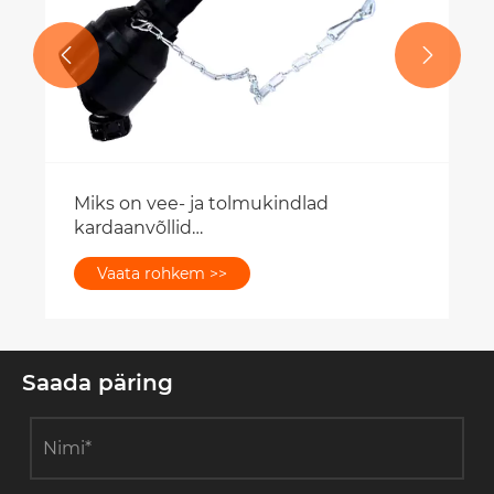


Miks on vee- ja tolmukindlad
kardaanvõllid
põllumajanduskeskkondades
Vaata rohkem >>
populaarsed?
Saada päring