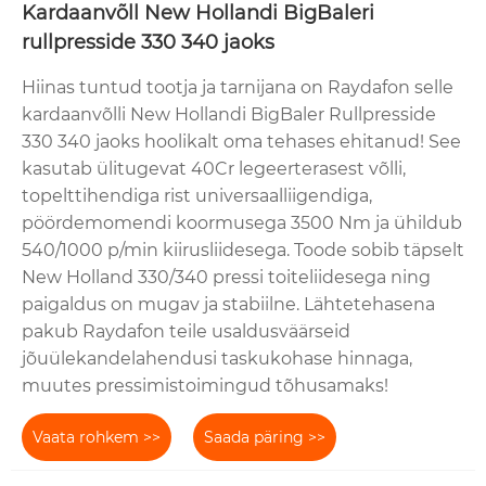
Kardaanvõll New Hollandi BigBaleri
rullpresside 330 340 jaoks
Hiinas tuntud tootja ja tarnijana on Raydafon selle
kardaanvõlli New Hollandi BigBaler Rullpresside
330 340 jaoks hoolikalt oma tehases ehitanud! See
kasutab ülitugevat 40Cr legeerterasest võlli,
topelttihendiga rist universaalliigendiga,
pöördemomendi koormusega 3500 Nm ja ühildub
540/1000 p/min kiirusliidesega. Toode sobib täpselt
New Holland 330/340 pressi toiteliidesega ning
paigaldus on mugav ja stabiilne. Lähtetehasena
pakub Raydafon teile usaldusväärseid
jõuülekandelahendusi taskukohase hinnaga,
muutes pressimistoimingud tõhusamaks!
Vaata rohkem >>
Saada päring >>