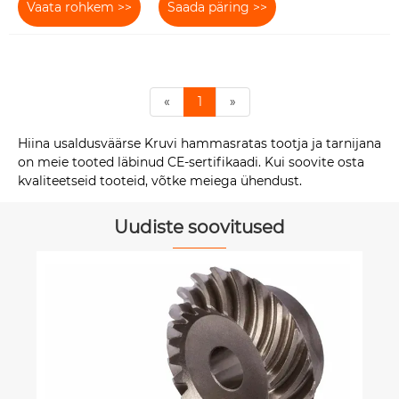
Vaata rohkem >>
Saada päring >>
«
1
»
Hiina usaldusväärse Kruvi hammasratas tootja ja tarnijana
on meie tooted läbinud CE-sertifikaadi. Kui soovite osta
kvaliteetseid tooteid, võtke meiega ühendust.
Uudiste soovitused