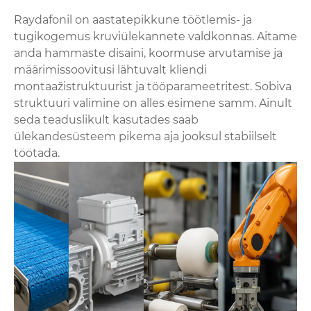
Raydafonil on aastatepikkune töötlemis- ja
tugikogemus kruviülekannete valdkonnas. Aitame
anda hammaste disaini, koormuse arvutamise ja
määrimissoovitusi lähtuvalt kliendi
montaažistruktuurist ja tööparameetritest. Sobiva
struktuuri valimine on alles esimene samm. Ainult
seda teaduslikult kasutades saab
ülekandesüsteem pikema aja jooksul stabiilselt
töötada.