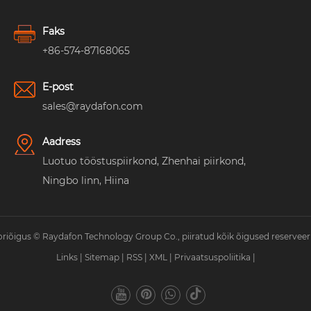
Faks
+86-574-87168065
E-post
sales@raydafon.com
Aadress
Luotuo tööstuspiirkond, Zhenhai piirkond,
Ningbo linn, Hiina
riõigus © Raydafon Technology Group Co., piiratud kõik õigused reserveer
Links
|
Sitemap
|
RSS
|
XML
|
Privaatsuspoliitika
|