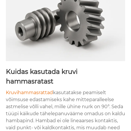
Kuidas kasutada kruvi
hammasratast
Kruvihammasrattad
kasutatakse peamiselt
võimsuse edastamiseks kahe mitteparalleelse
astmelise võlli vahel, mille ühine nurk on 90°. Seda
tüüpi käikude tähelepanuväärne omadus on kaldu
hambapind. Hambad ei ole lineaarses kontaktis,
vaid punkt- või kaldkontaktis, mis muudab need