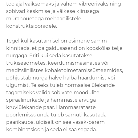
töö ajal vaiksemaks ja vähem vibreerivaks ning
sobivad keskmise ja väikese kiirusega
müranõuetega mehaanilistele
konstruktsioonidele.
Tegelikul kasutamisel on esimene samm
kinnitada, et paigaldusasend on kooskõlas telje
nurgaga. Eriti kui seda kasutatakse
trükiseadmetes, keerdumismasinates või
meditsiinilistes kohaletoimetamissüsteemides,
põhjustab nurga hälve halba haardumist või
ulgumist. Teiseks tuleb normaalse ülekande
tagamiseks valida sobivate moodulite,
spiraalinurkade ja hammaste arvuga
kruviülekande paar. Hammasrataste
pöörlemissuunda tuleb samuti kasutada
paarikaupa, üldiselt on see vasak-parem
kombinatsioon ja seda ei saa segada.