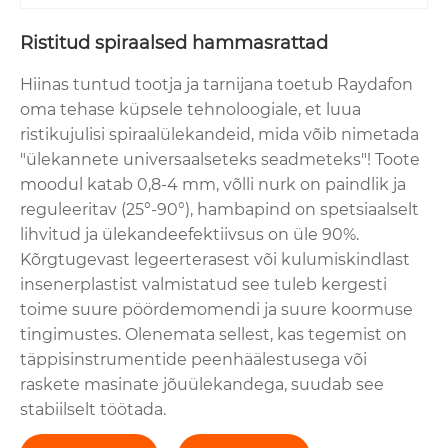
Ristitud spiraalsed hammasrattad
Hiinas tuntud tootja ja tarnijana toetub Raydafon
oma tehase küpsele tehnoloogiale, et luua
ristikujulisi spiraalülekandeid, mida võib nimetada
"ülekannete universaalseteks seadmeteks"! Toote
moodul katab 0,8-4 mm, võlli nurk on paindlik ja
reguleeritav (25°-90°), hambapind on spetsiaalselt
lihvitud ja ülekandeefektiivsus on üle 90%.
Kõrgtugevast legeerterasest või kulumiskindlast
insenerplastist valmistatud see tuleb kergesti
toime suure pöördemomendi ja suure koormuse
tingimustes. Olenemata sellest, kas tegemist on
täppisinstrumentide peenhäälestusega või
raskete masinate jõuülekandega, suudab see
stabiilselt töötada.