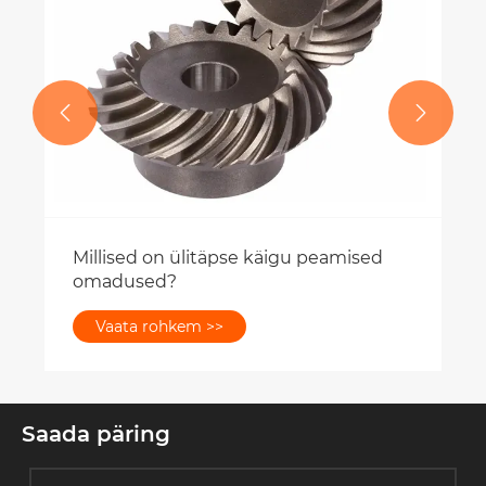


Millised on ülitäpse käigu peamised
omadused?
Vaata rohkem >>
Saada päring