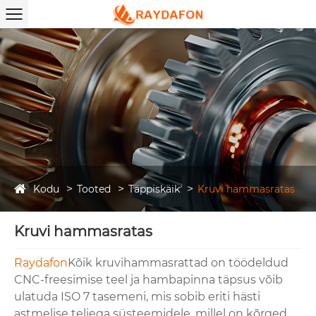
Kodu
Tooted
Täppiskäik
Kruvi hammasratas
Kruvi hammasratas
Raydafon
Kõik kruvihammasrattad on töödeldud
CNC-freesimise teel ja hambapinna täpsus võib
ulatuda ISO 7 tasemeni, mis sobib eriti hästi
astmelise teljega süsteemidele, millel on kõrged