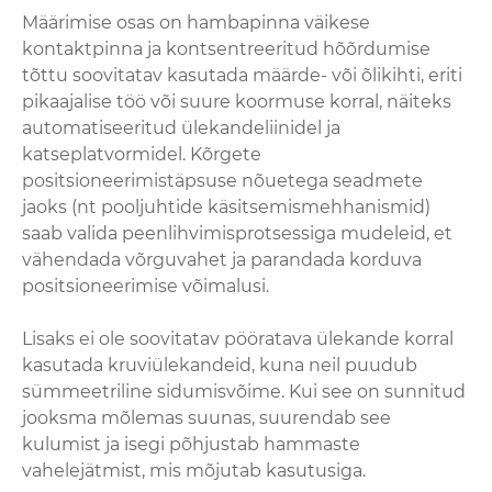
Määrimise osas on hambapinna väikese
kontaktpinna ja kontsentreeritud hõõrdumise
tõttu soovitatav kasutada määrde- või õlikihti, eriti
pikaajalise töö või suure koormuse korral, näiteks
automatiseeritud ülekandeliinidel ja
katseplatvormidel. Kõrgete
positsioneerimistäpsuse nõuetega seadmete
jaoks (nt pooljuhtide käsitsemismehhanismid)
saab valida peenlihvimisprotsessiga mudeleid, et
vähendada võrguvahet ja parandada korduva
positsioneerimise võimalusi.
Lisaks ei ole soovitatav pööratava ülekande korral
kasutada kruviülekandeid, kuna neil puudub
sümmeetriline sidumisvõime. Kui see on sunnitud
jooksma mõlemas suunas, suurendab see
kulumist ja isegi põhjustab hammaste
vahelejätmist, mis mõjutab kasutusiga.