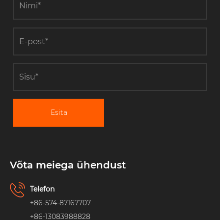
Esita
Võta meiega ühendust
Telefon
+86-574-87167707
+86-13083988828