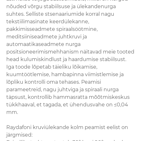
nõuded võrgu stabiilsuse ja ülekandenurga
suhtes. Selliste stsenaariumide korral nagu
tekstiilimasinate keerdülekanne,
pakkimisseadmete spiraalsöötmine,
meditsiiniseadmete juhtkruvi ja
automaatikaseadmete nurga
positsioneerimismehhanism näitavad meie tooted
head kulumiskindlust ja haardumise stabiilsust.
Iga toode lõpetab täieliku lõikamise,
kuumtöötlemise, hambapinna viimistlemise ja
lõpliku kontrolli oma tehases. Peamisi
parameetreid, nagu juhtviga ja spiraali nurga
täpsust, kontrollib hammasratta mõõtmiskeskus
tükkhaaval, et tagada, et ühendusvahe on ≤0,04
mm.
Raydafoni kruviülekande kolm peamist eelist on
järgmised: