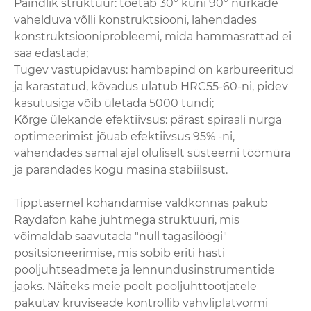
Paindlik struktuur: toetab 30° kuni 90° nurkade
vahelduva võlli konstruktsiooni, lahendades
konstruktsiooniprobleemi, mida hammasrattad ei
saa edastada;
Tugev vastupidavus: hambapind on karbureeritud
ja karastatud, kõvadus ulatub HRC55-60-ni, pidev
kasutusiga võib ületada 5000 tundi;
Kõrge ülekande efektiivsus: pärast spiraali nurga
optimeerimist jõuab efektiivsus 95% -ni,
vähendades samal ajal oluliselt süsteemi töömüra
ja parandades kogu masina stabiilsust.
Tipptasemel kohandamise valdkonnas pakub
Raydafon kahe juhtmega struktuuri, mis
võimaldab saavutada "null tagasilöögi"
positsioneerimise, mis sobib eriti hästi
pooljuhtseadmete ja lennundusinstrumentide
jaoks. Näiteks meie poolt pooljuhttootjatele
pakutav kruviseade kontrollib vahvliplatvormi