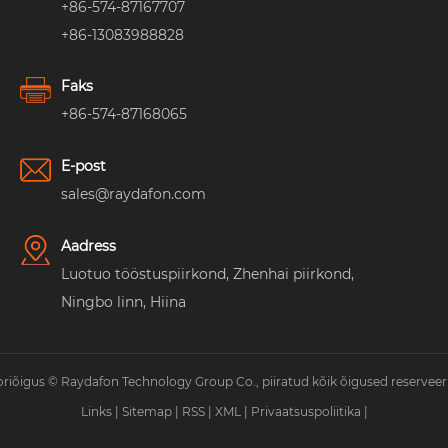
+86-574-87167707
+86-13083988828
Faks
+86-574-87168065
E-post
sales@raydafon.com
Aadress
Luotuo tööstuspiirkond, Zhenhai piirkond,
Ningbo linn, Hiina
riõigus © Raydafon Technology Group Co., piiratud kõik õigused reserveer
Links
|
Sitemap
|
RSS
|
XML
|
Privaatsuspoliitika
|