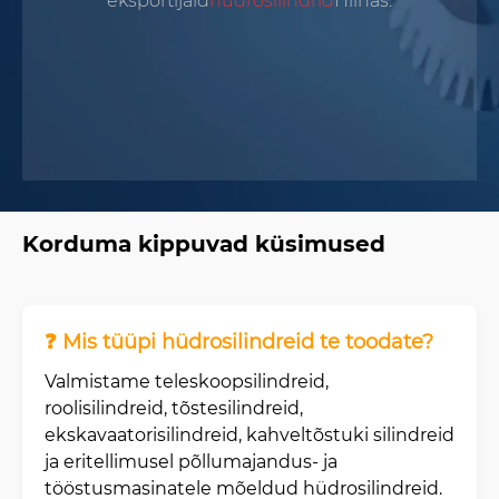
as.
klientide usalduse nii kodu- kui ka vä
Korduma kippuvad küsimused
❓ Mis tüüpi hüdrosilindreid te toodate?
Valmistame teleskoopsilindreid,
roolisilindreid, tõstesilindreid,
ekskavaatorisilindreid, kahveltõstuki silindreid
ja eritellimusel põllumajandus- ja
tööstusmasinatele mõeldud hüdrosilindreid.