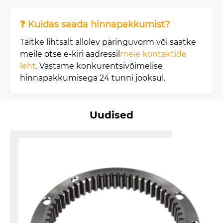
❓ Kuidas saada hinnapakkumist?
Täitke lihtsalt allolev päringuvorm või saatke
meile otse e-kiri aadressil
meie kontaktide
leht
. Vastame konkurentsivõimelise
hinnapakkumisega 24 tunni jooksul.
Uudised
2026-01-07
Millised tegurid mõjuta
põllumajandusliku käig
kasutusiga töötingimus
Põllumajanduse käigukasti k
mitmest omavahel seotud teg
disaini terviklikkus, materjali
koormuse juhtimine, määrimis