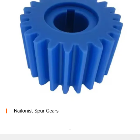
Ro-ro platvormi peamine töösilinder