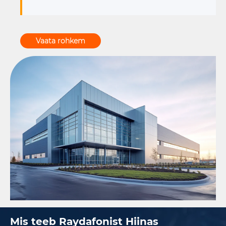
mõnest meie tootest või vajate sarnaseid tooteid, võtke
meiega ühendust või külastage lisateabe saamiseks
Vaata rohkem
meie veebisaiti. Ootame võimalust saada lähitulevikus
teie tarnijaks.
Mis teeb Raydafonist Hiinas