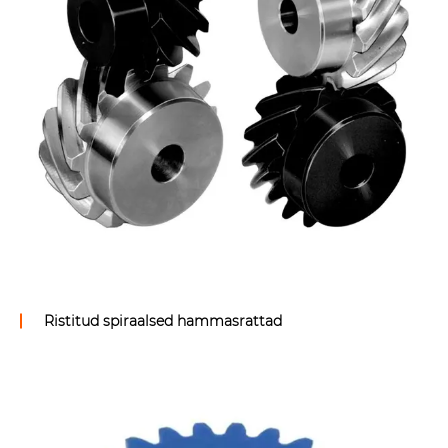
Reach virnastaja teleskoopsilinder