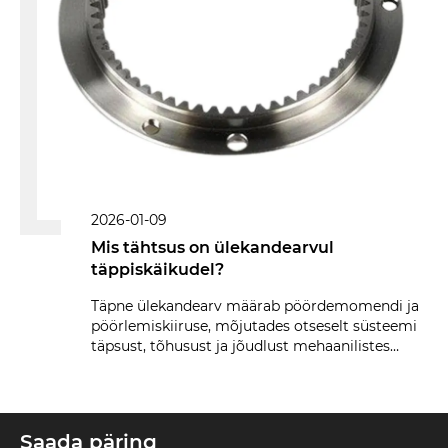
keskkonnaga kohanemine.
earvul
 pöördemomendi ja
 otseselt süsteemi
t mehaanilistes
Saada päring