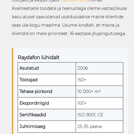
Kvaliteetsete toodete ja teenustega oleme vastastikuse
kasu alusel saavutanud usaldusväärse maine klientide
seas üle kogu maailma. Usume kindlalt, et maine ja
kliendid on meie prioriteet. 16-aastase jõupingutusega
oleme võitnud klientide usalduse nii kodu- kui ka
välismaal. Praeguseks on Raydafoni
Raydafon lühidalt
hüdraulikakomponente eksporditud enam kui 30 riiki
ja piirkonda, nagu Ameerika Ühendriigid, Kanada,
Asutatud
2006
Venemaa, Poola, Saksamaa, Itaalia, Prantsusmaa,
Töötajad
150+
Austria, Brasiilia ja Colombia. hüdrosilindril on
Tehase piirkond
10 000+ m²
usaldusväärne kvaliteet, stabiilne jõudlus ja
vastupidavus. See on täielikult asendatav
Ekspordiriigid
100+
originaalosadega. Samal ajal saame oma
Sertifikaadid
ISO 9001, CE
tootedisainerite kaudu pakkuda kohandatud tooteid ja
aktsepteerida OEM-i tellimusi. Jätkame uute toodete
Juhtimisaeg
25-35 päeva
arendamist ja teenuste täiustamist. Kui olete huvitatud