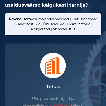
usaldusväärse käigukasti tarnija?
Rakendused:
Põllumajandusmasinad | Ehitusseadmed
| Kahveltõstukid | Õhusõidukid | Ekskavaatorid |
Prügiautod | Merevarustus
Kogemused
16-aastase jõupingutusega oleme v