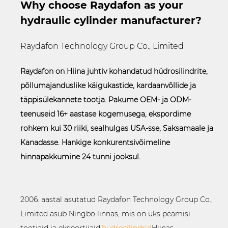
Why choose Raydafon as your
hydraulic cylinder manufacturer?
Raydafon Technology Group Co., Limited
Raydafon on Hiina juhtiv kohandatud hüdrosilindrite,
põllumajanduslike käigukastide, kardaanvõllide ja
täppisülekannete tootja. Pakume OEM- ja ODM-
teenuseid 16+ aastase kogemusega, ekspordime
rohkem kui 30 riiki, sealhulgas USA-sse, Saksamaale ja
Kanadasse. Hankige konkurentsivõimeline
hinnapakkumine 24 tunni jooksul.
2006. aastal asutatud Raydafon Technology Group Co.,
Limited asub Ningbo linnas, mis on üks peamisi
tootjaid ja eksportijaid.
hüdrosilindrid
Hiinas.