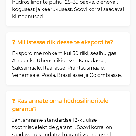
hüdrosilindrite puhul 25–35 päeva, olenevalt
kogusest ja keerukusest. Soovi korral saadaval
kiirteenused.
❓ Millistesse riikidesse te ekspordite?
Ekspordime rohkem kui 30 riiki, sealhulgas
Ameerika Ühendriikidesse, Kanadasse,
Saksamaale, Itaaliasse, Prantsusmaale,
Venemaale, Poola, Brasiiliasse ja Colombiasse.
❓ Kas annate oma hüdrosilindritele
garantii?
Jah, anname standardse 12-kuulise
tootmisdefektide garantii. Soovi korral on
saadaval pikendatud garantiivõimalused.