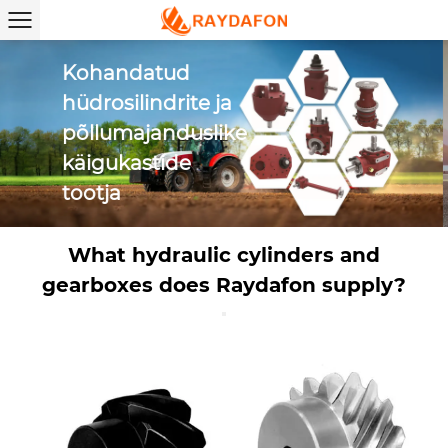
Hüdraulili
silinder
What hydraulic cylinders and
gearboxes does Raydafon supply?