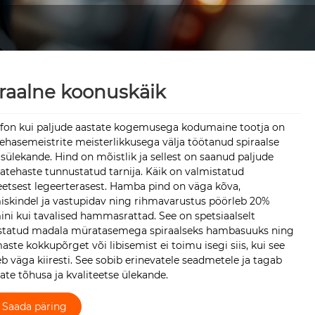
raalne koonuskäik
fon kui paljude aastate kogemusega kodumaine tootja on
hasemeistrite meisterlikkusega välja töötanud spiraalse
ülekande. Hind on mõistlik ja sellest on saanud paljude
tehaste tunnustatud tarnija. Käik on valmistatud
eetsest legeerterasest. Hamba pind on väga kõva,
iskindel ja vastupidav ning rihmavarustus pöörleb 20%
ini kui tavalised hammasrattad. See on spetsiaalselt
statud madala müratasemega spiraalseks hambasuuks ning
te kokkupõrget või libisemist ei toimu isegi siis, kui see
b väga kiiresti. See sobib erinevatele seadmetele ja tagab
te tõhusa ja kvaliteetse ülekande.
Saada päring