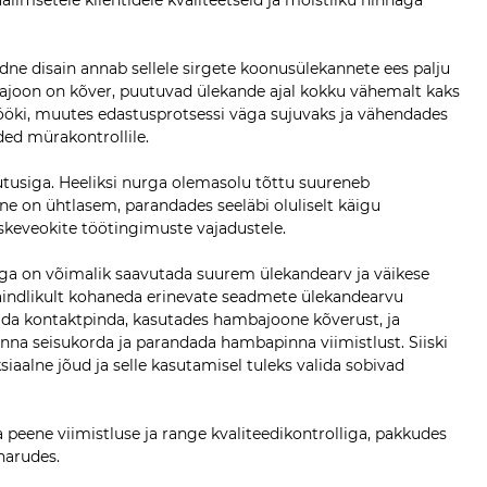
msetele klientidele kvaliteetseid ja mõistliku hinnaga
e disain annab sellele sirgete koonusülekannete ees palju
bajoon on kõver, puutuvad ülekande ajal kokku vähemalt kaks
ööki, muutes edastusprotsessi väga sujuvaks ja vähendades
ded mürakontrollile.
utusiga. Heeliksi nurga olemasolu tõttu suureneb
 on ühtlasem, parandades seeläbi oluliselt käigu
skeveokite töötingimuste vajadustele.
lega on võimalik saavutada suurem ülekandearv ja väikese
paindlikult kohaneda erinevate seadmete ülekandearvu
rida kontaktpinda, kasutades hambajoone kõverust, ja
na seisukorda ja parandada hambapinna viimistlust. Siiski
iaalne jõud ja selle kasutamisel tuleks valida sobivad
 peene viimistluse ja range kvaliteedikontrolliga, pakkudes
harudes.