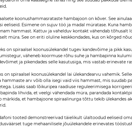
aydafonil oma kaasaegne tehas ning see suudab pakkuda ülemaail
eid.
aalsete koonushammasrataste hambajoon on kõver. See ainulaadn
isi eeliseid. Esimene on sujuv töö ja madal müratase. Kuna ham
enam hammast. Kattuv ja vahelduv kontakt vähendab tõhusalt l
iselt müra. See on eriti oluline keskkondades, kus on kõrged nõu
eks on spiraalsel koonusülekandel tugev kandevõime ja pikk kas
umistegur, väheneb koormuse rõhu suhe ja hambapinna kulumine
evõimet ja pikendades selle kasutusiga, mis vastab erinevate ra
ks on spiraalsel koonusülekandel lai ülekandearvu vahemik. Sel
a hammaste arv võib olla isegi vaid viis hammast, mis suudab 
tega. Lisaks saab lõikuripea raadiuse reguleerimisega korrigee
apinda lihvida, et veelgi vähendada müra, parandada kontaktpin
b märkida, et hambajoone spiraalinurga tõttu tekib ülekandes aks
rid.
afoni tooted demonstreerivad täielikult ülaltoodud eeliseid oma
dusväärset tuge mehaanilisele jõuülekandele erinevates tööstus