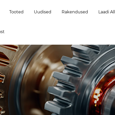
Tooted
Uudised
Rakendused
Laadi Al
st