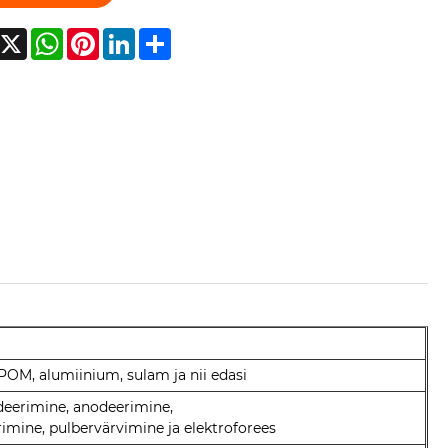
acebook
X
WhatsApp
Pinterest
LinkedIn
Share
 POM, alumiinium, sulam ja nii edasi
üdeerimine, anodeerimine,
imine, pulbervärvimine ja elektroforees