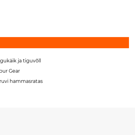
igukäik ja tiguvõll
pur Gear
ruvi hammasratas