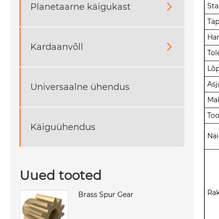
Planetaarne käigukast

St
Tä
Ha
Kardaanvõll

Tol
Lõ
Asj
Universaalne ühendus
Ma
Too
Käiguühendus
Näi
Uued tooted
Ra
Brass Spur Gear