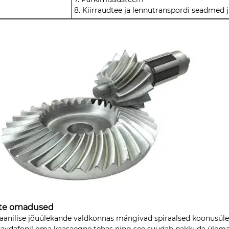
8. Kiirraudtee ja lennutranspordi seadmed j
te omadused
anilise jõuülekande valdkonnas mängivad spiraalsed koonusülekand