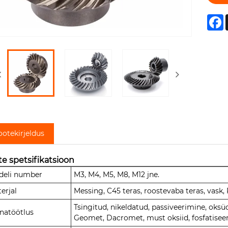
F
ootekirjeldus
te spetsifikatsioon
deli number
M3, M4, M5, M8, M12 jne.
erjal
Messing, C45 teras, roostevaba teras, vask,
Tsingitud, nikeldatud, passiveerimine, oks
natöötlus
Geomet, Dacromet, must oksiid, fosfatiseer