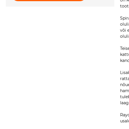
on R
toot
Spir
olul
või 
olul
Teis
katt
kand
Lisa
ratt
nõue
hamb
tule
laag
Rayd
usal