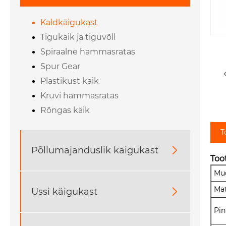
Kaldkäigukast
Tigukäik ja tiguvõll
Spiraalne hammasratas
Spur Gear
Plastikust käik
Kruvi hammasratas
Rõngas käik
T
Põllumajanduslik käigukast

Too
Mu
Mat
Ussi käigukast

Pin