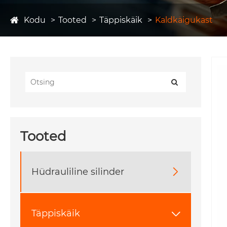
Kodu
Tooted
Täppiskäik
Kaldkäigukast
Tooted
Hüdrauliline silinder

Täppiskäik
