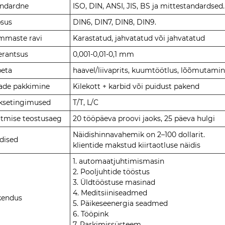
andardne
ISO, DIN, ANSI, JIS, BS ja mittestandardsed.
psus
DIN6, DIN7, DIN8, DIN9.
mmaste ravi
Karastatud, jahvatatud või jahvatatud
erantsus
0,001-0,01-0,1 mm
peta
haavel/liivaprits, kuumtöötlus, lõõmutamin
ade pakkimine
Kilekott + karbid või puidust pakend
ksetingimused
T/T, L/C
tmise teostusaeg
20 tööpäeva proovi jaoks, 25 päeva hulgi
Näidishinnavahemik on 2–100 dollarit.
dised
klientide makstud kiirtaotluse näidis
1. automaatjuhtimismasin
2. Pooljuhtide tööstus
3. Üldtööstuse masinad
4. Meditsiiniseadmed
kendus
5. Päikeseenergia seadmed
6. Tööpink
7. Parkimissüsteem