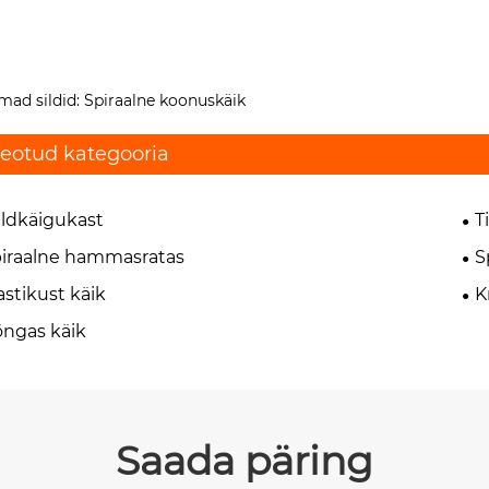
ad sildid: Spiraalne koonuskäik
eotud kategooria
ldkäigukast
T
iraalne hammasratas
S
astikust käik
K
ngas käik
Saada päring