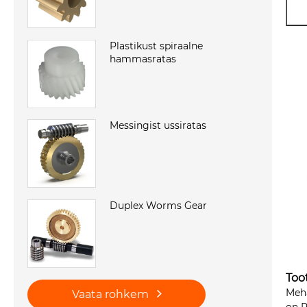
Plastikust spiraalne
hammasratas
Messingist ussiratas
Duplex Worms Gear
Too
Meha
Vaata rohkem