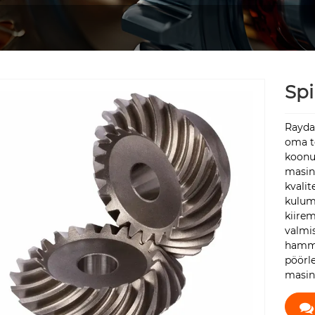
Spi
Rayda
oma te
koonus
masina
kvalit
kulum
kiirem
valmi
hammas
pöörle
masina