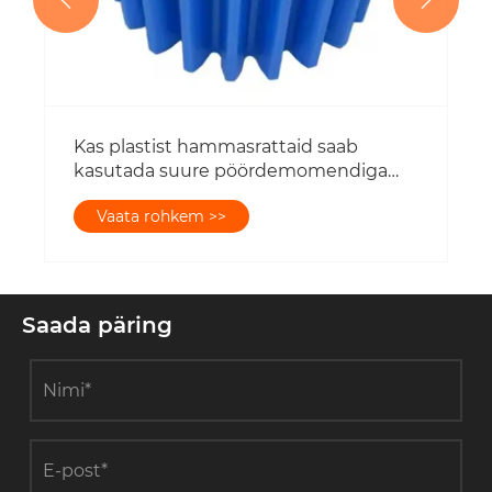
Kas plastist hammasrattaid saab
kasutada suure pöördemomendiga
rakendustes?
Vaata rohkem >>
Saada päring