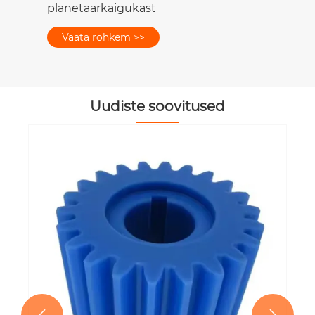
planetaarkäigukast
Vaata rohkem >>
Uudiste soovitused

