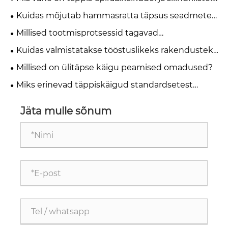
hammasratastel?
Kuidas mõjutab hammasratta täpsus seadmete
jõudlust ja töökindlust?
Millised tootmisprotsessid tagavad
täppiskäigukastide suure täpsuse?
Kuidas valmistatakse tööstuslikeks rakendusteks
mõeldud täppiskäike?
Millised on ülitäpse käigu peamised omadused?
Miks erinevad täppiskäigud standardsetest
tööstuslikest hammasratastest?
Jäta mulle sõnum