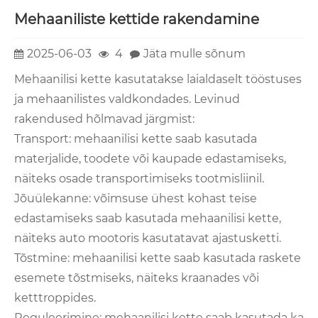
Mehaaniliste kettide rakendamine
2025-06-03
4
Jäta mulle sõnum
Mehaanilisi kette kasutatakse laialdaselt tööstuses
ja mehaanilistes valdkondades. Levinud
rakendused hõlmavad järgmist:
Transport: mehaanilisi kette saab kasutada
materjalide, toodete või kaupade edastamiseks,
näiteks osade transportimiseks tootmisliinil.
Jõuülekanne: võimsuse ühest kohast teise
edastamiseks saab kasutada mehaanilisi kette,
näiteks auto mootoris kasutatavat ajastusketti.
Tõstmine: mehaanilisi kette saab kasutada raskete
esemete tõstmiseks, näiteks kraanades või
ketttroppides.
Reguleerimine: mehaanilisi kette saab kasutada ka