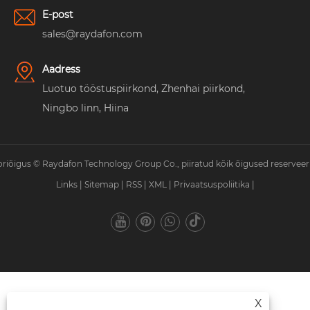
E-post
sales@raydafon.com
Aadress
Luotuo tööstuspiirkond, Zhenhai piirkond,
Ningbo linn, Hiina
riõigus © Raydafon Technology Group Co., piiratud kõik õigused reserveer
Links
|
Sitemap
|
RSS
|
XML
|
Privaatsuspoliitika
|
X