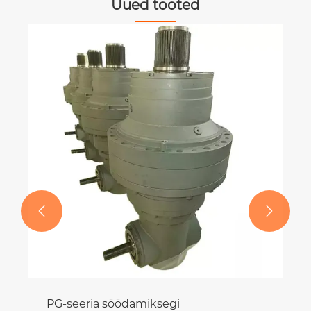
Uued tooted


PG-seeria söödamiksegi