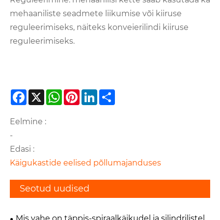
mehaaniliste seadmete liikumise või kiiruse
reguleerimiseks, näiteks konveierilindi kiiruse
reguleerimiseks.
Facebook
X
WhatsApp
Pinterest
LinkedIn
Share
Eelmine :
-
Edasi :
Käigukastide eelised põllumajanduses
Seotud uudised
Mis vahe on täppis-spiraalkäikudel ja silindrilistel