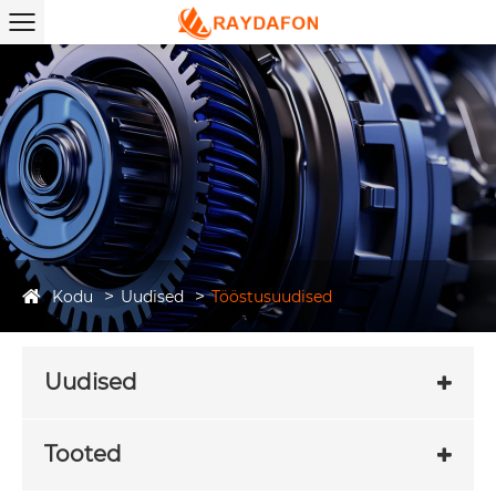
Kodu
Uudised
Tööstusuudised
Uudised
Tooted