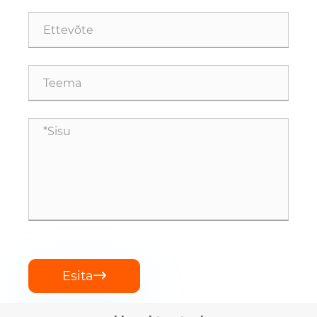
Esita
