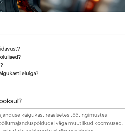
pidavust?
olulised?
t?
igukasti eluiga?
jooksul?
ajanduse käigukast reaalsetes töötingimustes
on põllumajanduspõldudel väga muutlikud koormused,