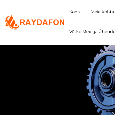
Kodu
Meie Kohta
Võtke Meiega Ühendu