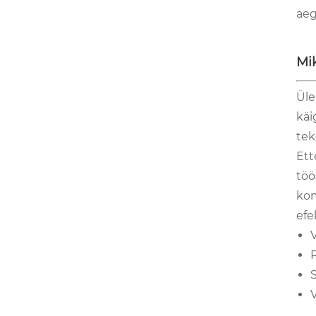
aeg
Mik
Üle
käi
tek
Ett
töö
kom
efe