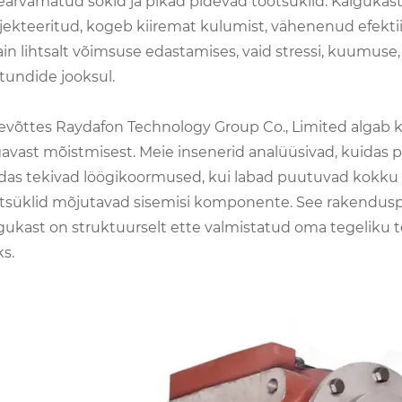
earvamatud šokid ja pikad pidevad töötsüklid. Käigukast,
jekteeritud, kogeb kiiremat kulumist, vähenenud efektii
ain lihtsalt võimsuse edastamises, vaid stressi, kuumuse
tundide jooksul.
evõttes Raydafon Technology Group Co., Limited algab k
avast mõistmisest. Meie insenerid analüüsivad, kuidas
das tekivad löögikoormused, kui labad puutuvad kokku k
tsüklid mõjutavad sisemisi komponente. See rakendusp
gukast on struktuurselt ette valmistatud oma tegeliku 
ks.