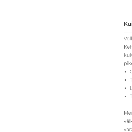
Ku
Võl
Keh
kul
pik
L
Mei
väi
var