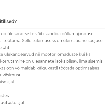
tilised?
alitud ülekandeaste võib sundida põllumajanduse
dal töötama. Selle tulemuseks on ülemäärane soojuse
 oht.
kse ülekandearvud nii mootori omaduste kui ka
orrutamine on ülesannete jaoks piisav, ilma sisemisi
sioon võimaldab käigukastil töötada optimaalses
t väsimust.
se ajal
ustes
uutuste ajal