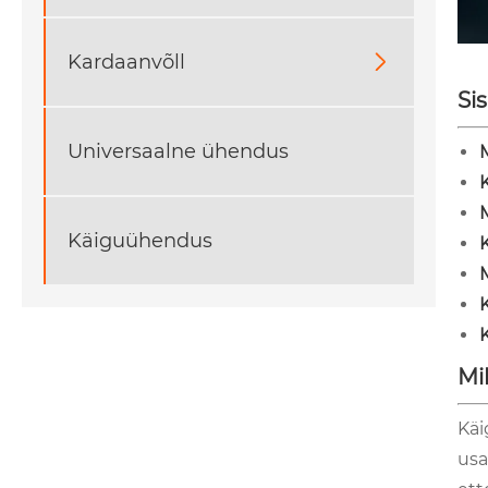
Kardaanvõll

Si
Universaalne ühendus
M
Käiguühendus
Mi
Käi
usa