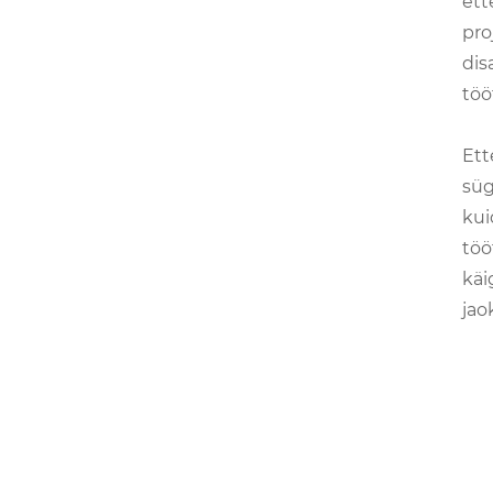
ett
pro
dis
töö
Ett
süg
kui
töö
käi
jao