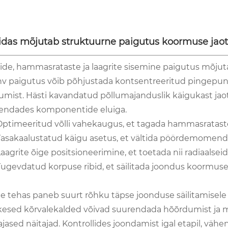
idas mõjutab struktuurne paigutus koormuse jaot
lide, hammasrataste ja laagrite sisemine paigutus mõju
v paigutus võib põhjustada kontsentreeritud pingepunk
umist. Hästi kavandatud põllumajanduslik käigukast jaot
endades komponentide eluiga.
Optimeeritud võlli vahekaugus, et tagada hammasratas
Tasakaalustatud käigu asetus, et vältida pöördemomendi
aagrite õige positsioneerimine, et toetada nii radiaalsei
Tugevdatud korpuse ribid, et säilitada joondus koormuse 
e tehas paneb suurt rõhku täpse joonduse säilitamisele 
kesed kõrvalekalded võivad suurendada hõõrdumist ja m
ajased näitajad. Kontrollides joondamist igal etapil, väh