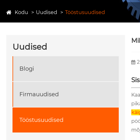
Kodu
Uudised
Tööstusuudised
Mi
Uudised
2
Blogi
Si
Firmauudised
Kaa
pik
käi
Tööstusuudised
pöö
mõj