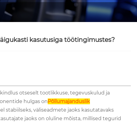
käigukasti kasutusiga töötingimustes?
ndlus otseselt tootlikkuse, tegevuskulud ja
ponentide hulgas on
Põllumajanduslik
l stabiilseks, väliseadmete jaoks kasutatavaks
utajate jaoks on oluline mõista, millised tegurid