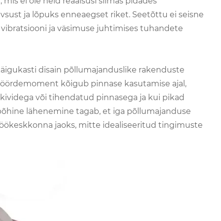
 mis ei ole neid reaalsusi silmas pidades
vsust ja lõpuks enneaegset riket. Seetõttu ei seisne
, vibratsiooni ja väsimuse juhtimises tuhandete
äigukasti disain põllumajanduslike rakenduste
 pöördemoment kõigub pinnase kasutamise ajal,
ividega või tihendatud pinnasega ja kui pikad
õhine lähenemine tagab, et iga põllumajanduse
töökeskkonna jaoks, mitte idealiseeritud tingimuste