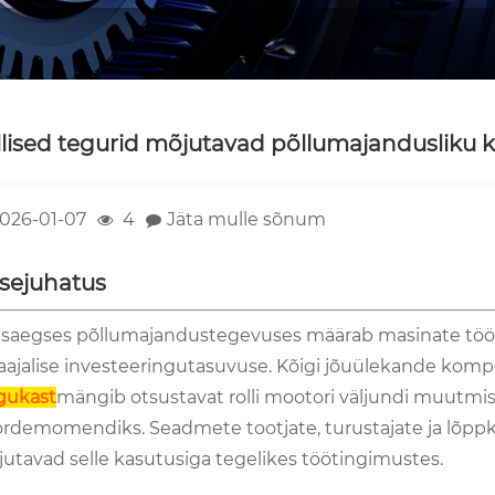
llised tegurid mõjutavad põllumajandusliku 
026-01-07
4
Jäta mulle sõnum
ssejuhatus
saegses põllumajandustegevuses määrab masinate tööki
aajalise investeeringutasuvuse. Kõigi jõuülekande kom
gukast
mängib otsustavat rolli mootori väljundi muutmise
rdemomendiks. Seadmete tootjate, turustajate ja lõppkas
utavad selle kasutusiga tegelikes töötingimustes.