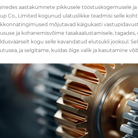
inedes aastakümnete pikkusele tööstuskogemusele ja p
up Co., Limited kogunud ulatuslikke teadmisi selle kohta
kkonnatingimused mõjutavad käigukasti vastupidavust.
ususe ja kohanemisvõime tasakaalustamisele, tagades, 
ldusväärselt kogu selle kavandatud elutsükli jooksul. Sell
utusea, ja selgitame, kuidas õige valik ja kasutamine või