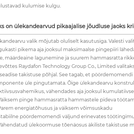
lustavad kulumise kulgu.
s on ülekandearvud pikaajalise jõudluse jaoks krii
kandearvu valik mõjutab oluliselt kasutusiga. Valesti v
gukasti pikema aja jooksul maksimaalse pingepiiri lähe
e, määrdeaine lagunemine ja suurem hammasratta rikke
evõttes Raydafon Technology Group Co., Limited valita
seadise takistuse põhjal. See tagab, et pöördemomendi k
ponente üle pingutamata. Õige ülekandearvu konstrukt
ktiivsusvahemikus, vähendades aja jooksul kumulatiivse
Väiksem pinge hammasratta hammastele pideva töötami
Parem energiatõhusus ja väiksem võimsuskadu
Stabiilne pöördemomendi väljund erinevates töötingim
Vähendatud ülekoormuse tõenäosus äkiliste takistuse m