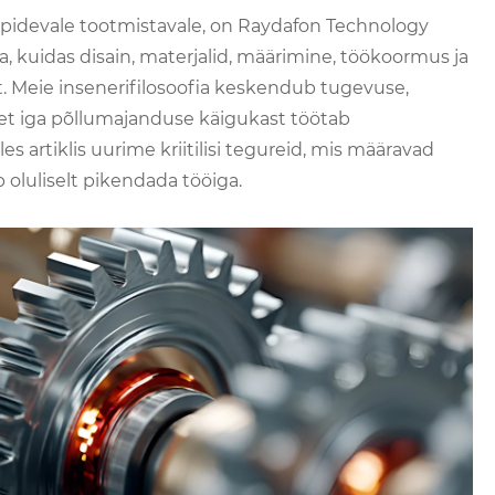
idevale tootmistavale, on Raydafon Technology
, kuidas disain, materjalid, määrimine, töökoormus ja
 Meie insenerifilosoofia keskendub tugevuse,
et iga põllumajanduse käigukast töötab
es artiklis uurime kriitilisi tegureid, mis määravad
b oluliselt pikendada tööiga.