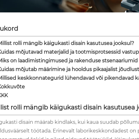
sukord
illist rolli mängib käigukasti disain kasutusea jooksul?
Kuidas mõjutavad materjalid ja tootmisprotsessid vastu
Miks on laadimistingimused ja rakenduse stsenaariumid 
Kuidas mõjutab määrimine ja hooldus pikaajalist jõudlus
Millised keskkonnategurid lühendavad või pikendavad kä
Kokkuvõte
KKK
llist rolli mängib käigukasti disain kasutusea 
gukasti disain määrab kindlaks, kui kaua suudab põllum
ldusväärselt töötada. Erinevalt laborikeskkondadest 