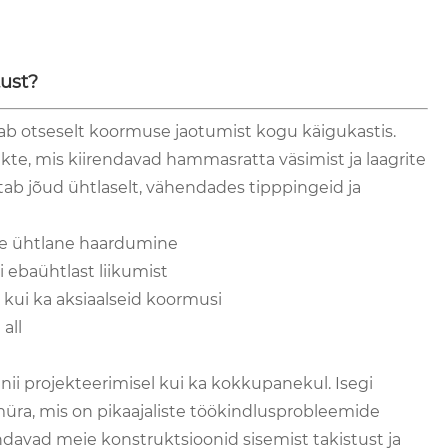
ust?
tab otseselt koormuse jaotumist kogu käigukastis.
te, mis kiirendavad hammasratta väsimist ja laagrite
ab jõud ühtlaselt, vähendades tipppingeid ja
te ühtlane haardumine
 ebaühtlast liikumist
d kui ka aksiaalseid koormusi
all
nii projekteerimisel kui ka kokkupanekul. Isegi
üra, mis on pikaajaliste töökindlusprobleemide
endavad meie konstruktsioonid sisemist takistust ja