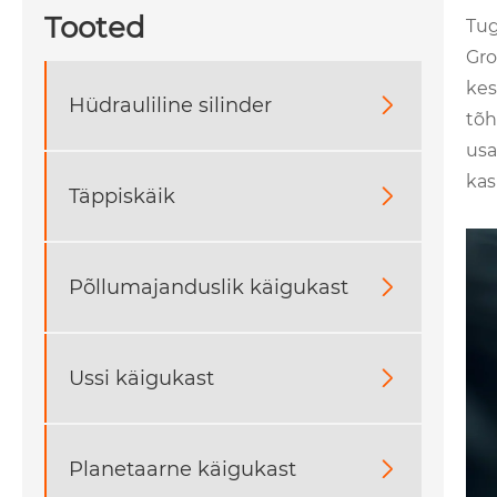
Tooted
Tug
Gro
kes
Hüdrauliline silinder

tõh
usa
kas
Täppiskäik

Põllumajanduslik käigukast

Ussi käigukast

Planetaarne käigukast
