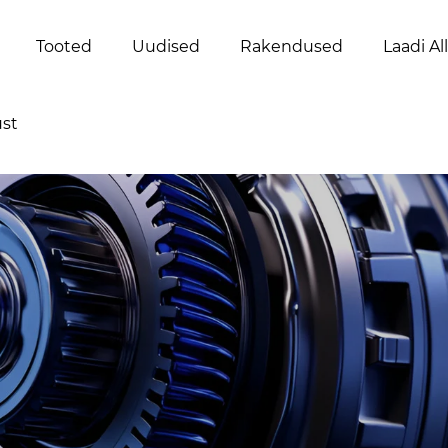
Tooted
Uudised
Rakendused
Laadi Al
st